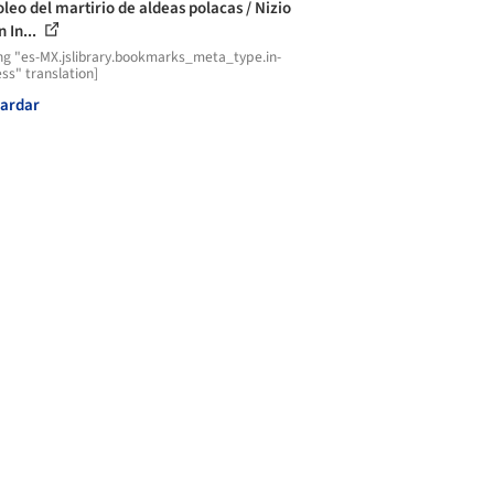
leo del martirio de aldeas polacas / Nizio
 In...
ng "es-MX.jslibrary.bookmarks_meta_type.in-
ss" translation]
ardar