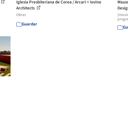
Iglesia Presbiteriana de Corea / Arcari + Iovino
Mauso
Architects
Design
Obras
[missi
progre
Guardar
Gu