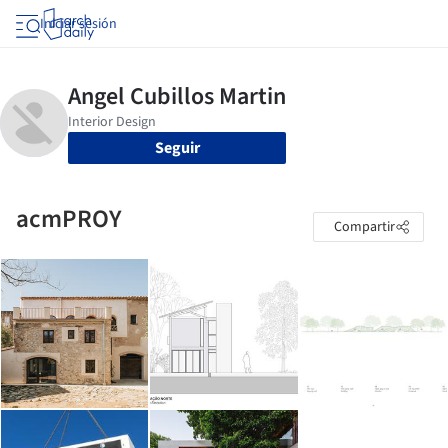
Iniciar sesión
Seguir
acmPROY
Compartir