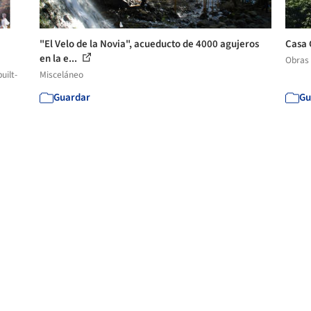
"El Velo de la Novia", acueducto de 4000 agujeros
Casa 
en la e...
Obras
uilt-
Misceláneo
Guardar
Gu