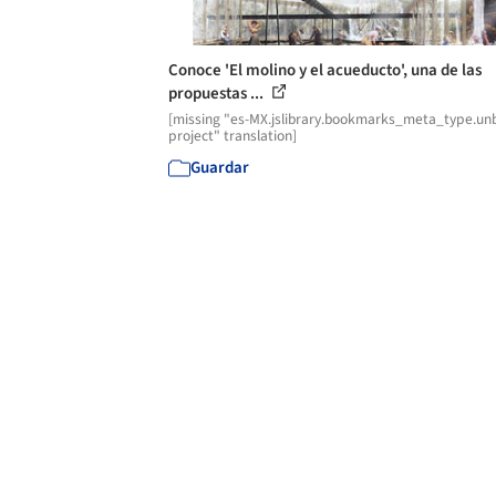
Conoce 'El molino y el acueducto', una de las
propuestas ...
[missing "es-MX.jslibrary.bookmarks_meta_type.unb
project" translation]
Guardar