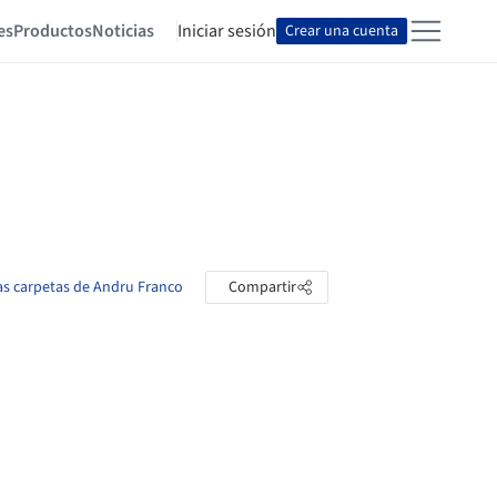
es
Productos
Noticias
Iniciar sesión
Crear una cuenta
las carpetas de Andru Franco
Compartir