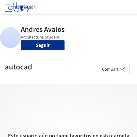
Iniciar sesión
Seguir
autocad
Compartir
Este usuario aún no tiene favoritos en esta carpeta