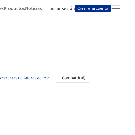
es
Productos
Noticias
Iniciar sesión
Crear una cuenta
as carpetas de Andres Achese
Compartir