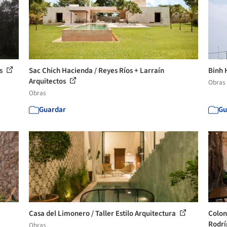
os
Sac Chich Hacienda / Reyes Ríos + Larraín
Binh 
Arquitectos
Obras
Obras
Guardar
Gu
Casa del Limonero / Taller Estilo Arquitectura
Colon
Rodr
Obras