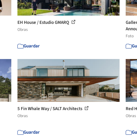
EH House / Estudio GMARQ
Galle
Annou
Obras
Foto
Guardar
Gu
5 Fin Whale Way / SALT Architects
Red H
Obras
Obras
Guardar
Gu