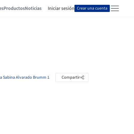
es
Productos
Noticias
Iniciar sesión
Crear una cuenta
rea Sabina Alvarado Brumm 1
Compartir