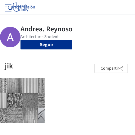
Iniciar sesión
Seguir
jik
Compartir