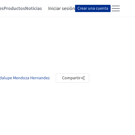
es
Productos
Noticias
Iniciar sesión
Crear una cuenta
uadalupe Mendoza Hernandez
Compartir