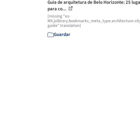
Guia de arquitetura de Belo Horizonte: 25 lug
para co...
[missing "es-
MX.jslibrary.bookmarks_meta_type.architecture-cit
guide" translation]
Guardar