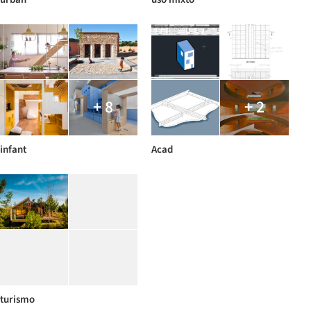
+ 8
+ 2
infant
Acad
turismo