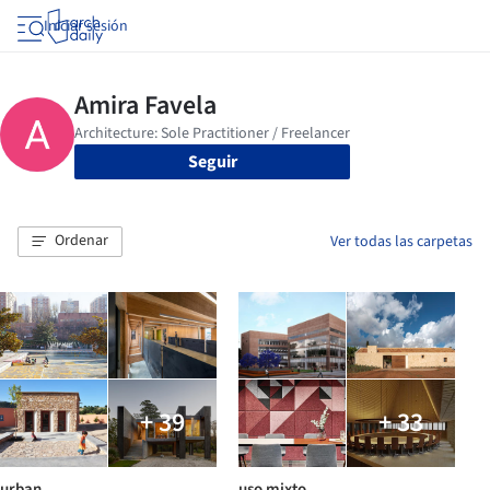
Iniciar sesión
Seguir
Ordenar
Ver todas las carpetas
+ 39
+ 33
urban
uso mixto