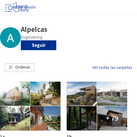
Iniciar sesión
Seguir
Ordenar
Ver todas las carpetas
+ 98
+ 79
1a
1b