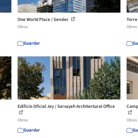
One World Place / Gensler
Torre
Obras
Obras
Guardar
Gu
Edificio Oficial Jey / Sarsayeh Architectural Office
Campu
Obras
Obras
Guardar
Gu