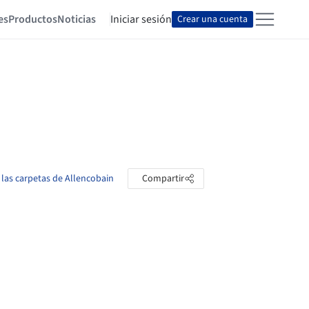
es
Productos
Noticias
Iniciar sesión
Crear una cuenta
 las carpetas de Allencobain
Compartir