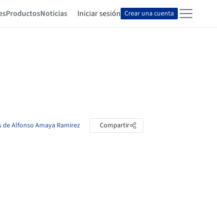
es
Productos
Noticias
Iniciar sesión
Crear una cuenta
as de Alfonso Amaya Ramirez
Compartir