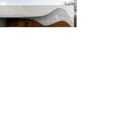
 Domes / Maxim Calujac
ardar
o internacional de conferencias Katowice /