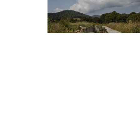
Casa aguacates / Francisco Pardo Arquitecto
Obras
Guardar
Colegio Niki de Saint Phalle / MU Architecture
Obras