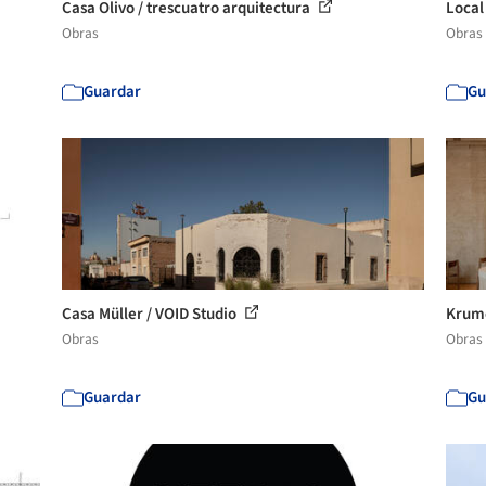
Casa Olivo / trescuatro arquitectura
Local
Obras
Obras
Guardar
Gu
Casa Müller / VOID Studio
Krume
Obras
Obras
Guardar
Gu