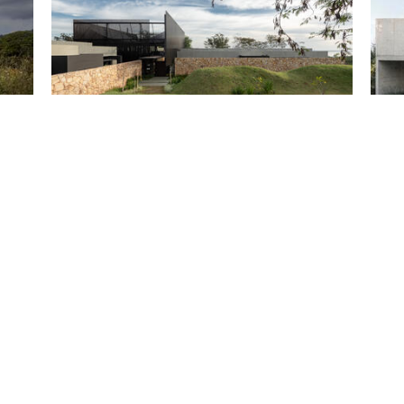
Ensayo Umbra / Bauen
Villa
Obras
Obras
Guardar
Gu
Mirador Barranca de San Marcos Tultepec / Taller
Centr
de Arqui...
JEMS