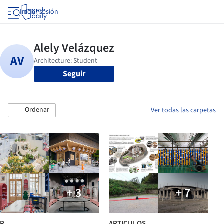
Iniciar sesión
Seguir
Ordenar
Ver todas las carpetas
+ 3
+ 7
P
ARTICULOS