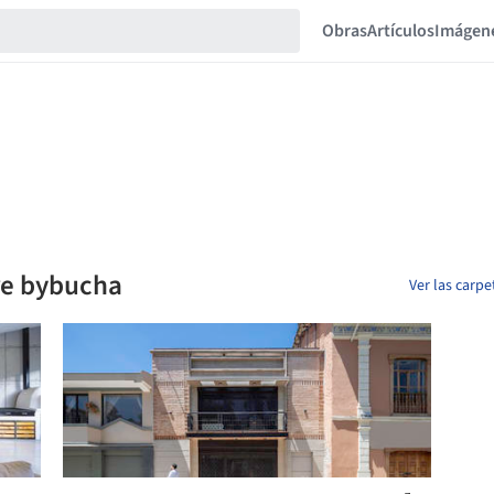
Obras
Artículos
Imágen
re bybucha
Ver las carp