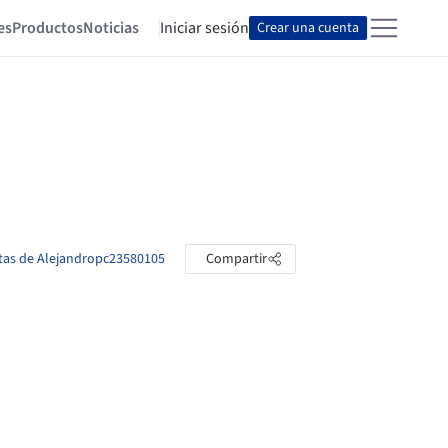
es
Productos
Noticias
Iniciar sesión
Crear una cuenta
etas de Alejandropc23580105
Compartir