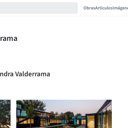
Obras
Artículos
Imágen
jandra Valderrama