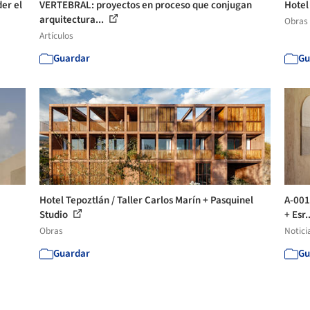
er el
VERTEBRAL: proyectos en proceso que conjugan
Hotel
arquitectura...
Obras
Artículos
Guardar
Gu
Hotel Tepoztlán / Taller Carlos Marín + Pasquinel
A-001
Studio
+ Esr.
Obras
Notici
Guardar
Gu