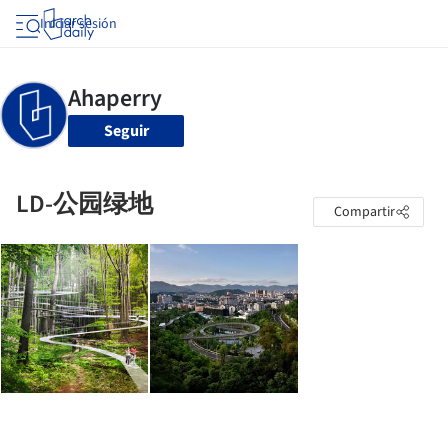
Iniciar sesión
Seguir
LD-公园绿地
Compartir