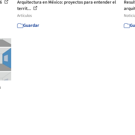
26
Arquitectura en México: proyectos para entender el
Resul
territ...
arquit
Artículos
Notici
Guardar
Gu
s