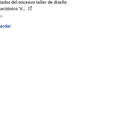
tados del onceavo taller de diseño
ectónico 'V...
as
ardar