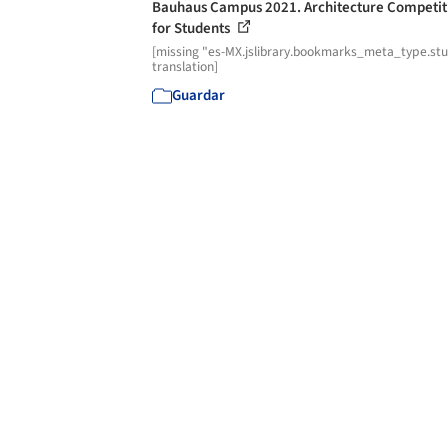
Bauhaus Campus 2021. Architecture Competit
for Students
[missing "es-MX.jslibrary.bookmarks_meta_type.st
translation]
Guardar