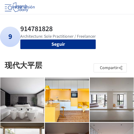
Iniciar sesión
Seguir
现代大平层
Compartir