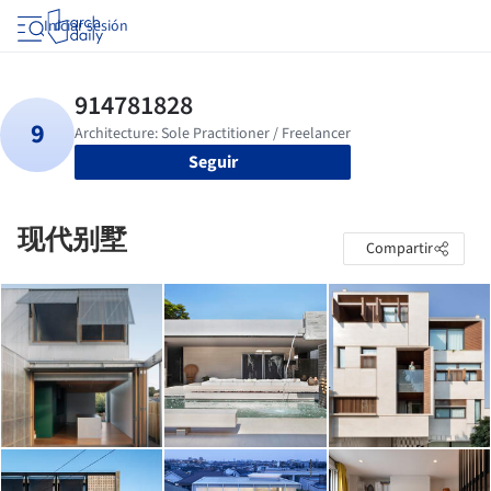
Iniciar sesión
Seguir
现代别墅
Compartir