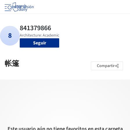
Iniciar sesión
Seguir
帐篷
Compartir
Este usuario aún no tiene favoritos en esta carpeta