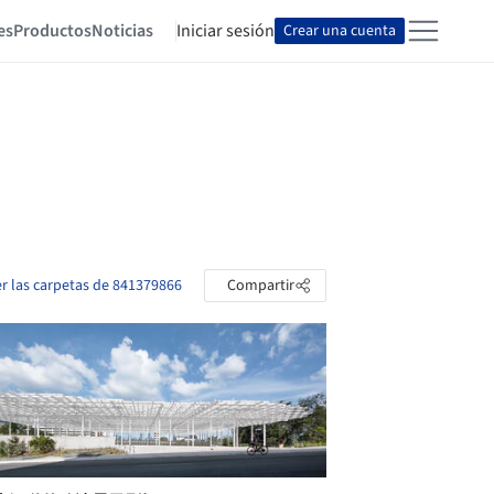
es
Productos
Noticias
Iniciar sesión
Crear una cuenta
er las carpetas de 841379866
Compartir