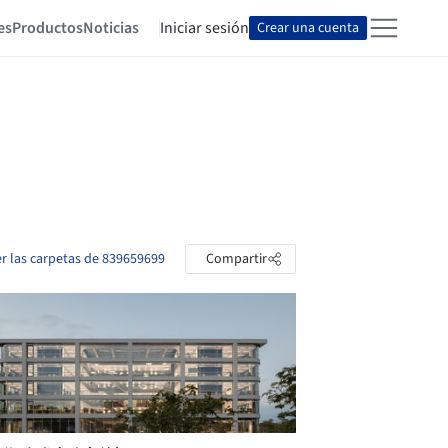
es
Productos
Noticias
Iniciar sesión
Crear una cuenta
er las carpetas de 839659699
Compartir