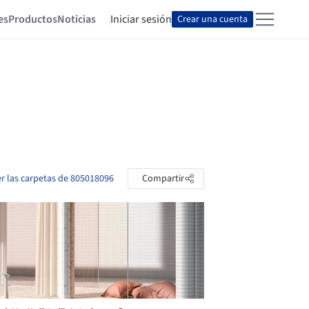
es
Productos
Noticias
Iniciar sesión
Crear una cuenta
er las carpetas de 805018096
Compartir