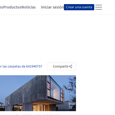
es
Productos
Noticias
Iniciar sesión
Crear una cuenta
er las carpetas de 641940757
Compartir