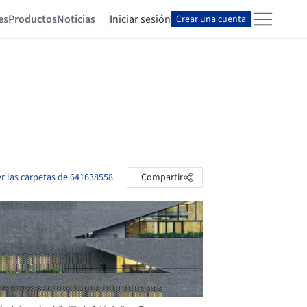
es
Productos
Noticias
Iniciar sesión
Crear una cuenta
er las carpetas de 641638558
Compartir