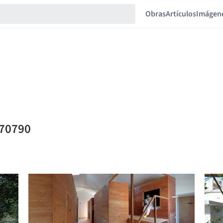
Obras
Artículos
Imágen
870790