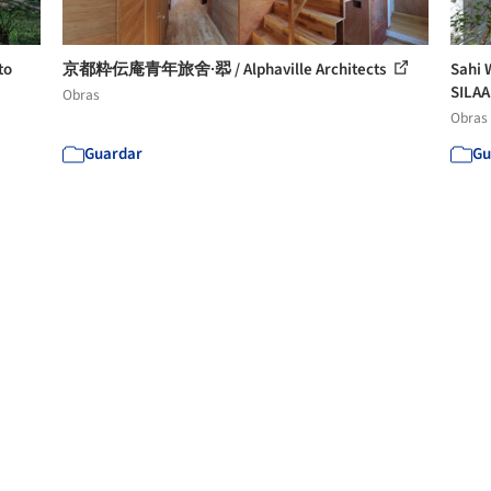
to
京都粋伝庵青年旅舍·翆 / Alphaville Architects
Sah
SILA
Obras
Obras
Guardar
Gu