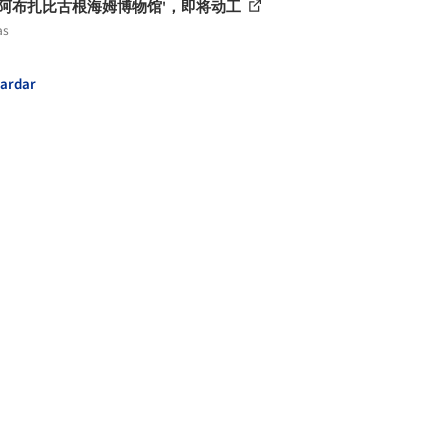
'阿布扎比古根海姆博物馆'，即将动工
as
ardar