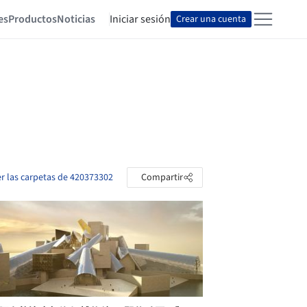
es
Productos
Noticias
Iniciar sesión
Crear una cuenta
er las carpetas de 420373302
Compartir