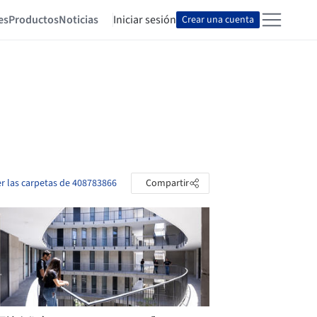
es
Productos
Noticias
Iniciar sesión
Crear una cuenta
er las carpetas de 408783866
Compartir