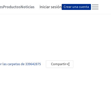
es
Productos
Noticias
Iniciar sesión
Crear una cuenta
er las carpetas de 339642875
Compartir