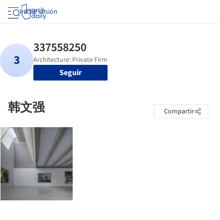
Iniciar sesión
Seguir
韩文强
Compartir