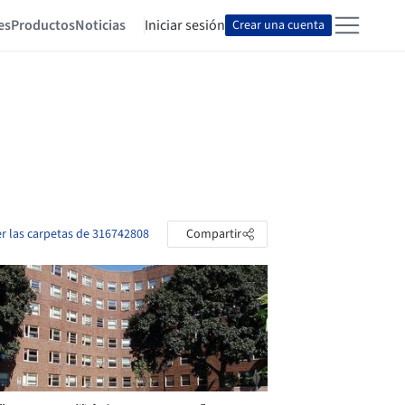
es
Productos
Noticias
Iniciar sesión
Crear una cuenta
er las carpetas de 316742808
Compartir