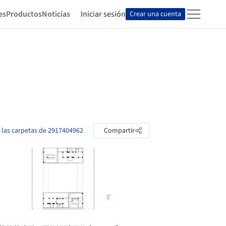
es
Productos
Noticias
Iniciar sesión
Crear una cuenta
 las carpetas de 2917404962
Compartir