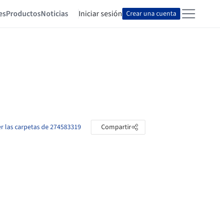
es
Productos
Noticias
Iniciar sesión
Crear una cuenta
er las carpetas de 274583319
Compartir