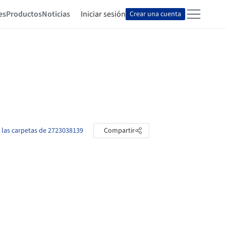
es
Productos
Noticias
Iniciar sesión
Crear una cuenta
 las carpetas de 2723038139
Compartir