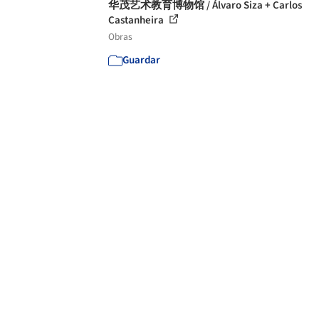
华茂艺术教育博物馆 / Álvaro Siza + Carlos
Castanheira
Obras
Guardar