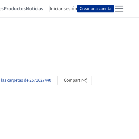
es
Productos
Noticias
Iniciar sesión
Crear una cuenta
 las carpetas de 2571627440
Compartir