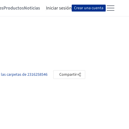
es
Productos
Noticias
Iniciar sesión
Crear una cuenta
 las carpetas de 2316258546
Compartir