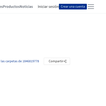
es
Productos
Noticias
Iniciar sesión
Crear una cuenta
 las carpetas de 1846819778
Compartir