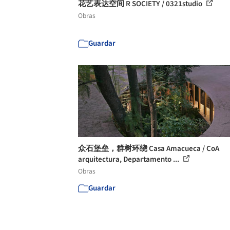
花艺表达空间 R SOCIETY / 0321studio
Obras
Guardar
众石堡垒，群树环绕 Casa Amacueca / CoA
arquitectura, Departamento ...
Obras
Guardar