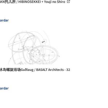
N托儿所 / HIBINOSEKKEI + Youji no Shiro
ardar
岛螺旋浴场Guðlaug / BASALT Architects - 32
ardar