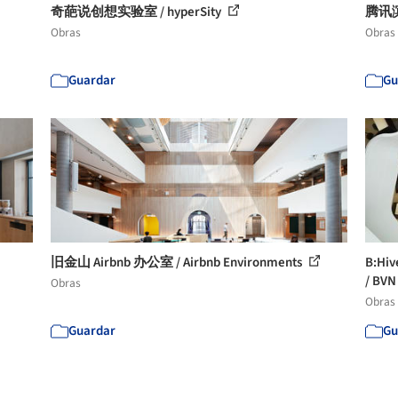
奇葩说创想实验室 / hyperSity
腾讯滨
Obras
Obras
Guardar
Gu
旧金山 Airbnb 办公室 / Airbnb Environments
B:
/ BVN
Obras
Obras
Guardar
Gu