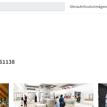
Obras
Artículos
Imágen
061138