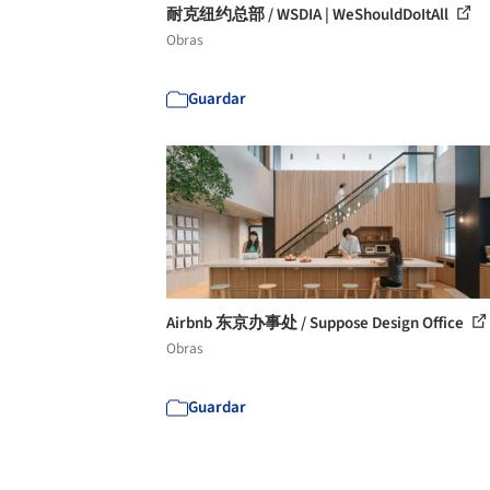
耐克纽约总部 / WSDIA | WeShouldDoItAll
Obras
Guardar
Airbnb 东京办事处 / Suppose Design Office
Obras
Guardar