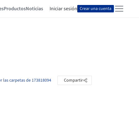
es
Productos
Noticias
Iniciar sesión
Crear una cuenta
er las carpetas de 173818094
Compartir