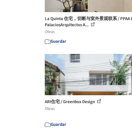
La Quinta 住宅，切断与室外景观联系 / PPAA P
PalaciosArquitectos A...
Obras
Guardar
ARI住宅 / Greenbox Design
Obras
Guardar