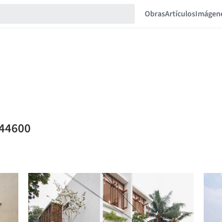
Obras
Artículos
Imágen
144600