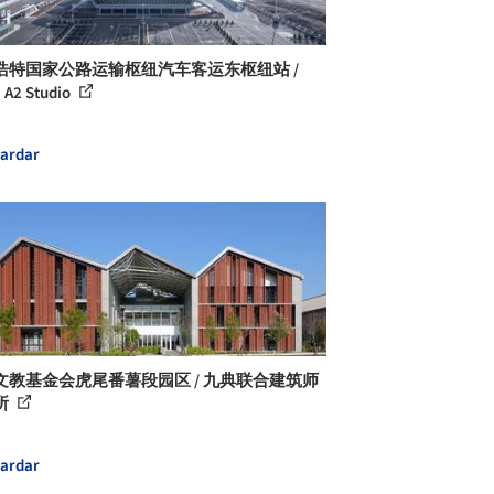
浩特国家公路运输枢纽汽车客运东枢纽站 /
 A2 Studio
ardar
文教基金会虎尾番薯段园区 / 九典联合建筑师
所
ardar