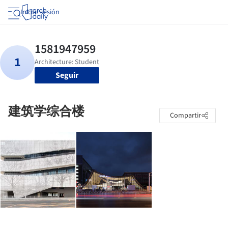
Iniciar sesión
Seguir
建筑学综合楼
Compartir